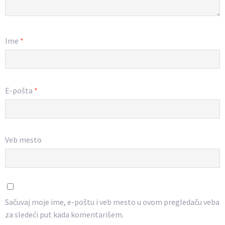
Ime
*
E-pošta
*
Veb mesto
Sačuvaj moje ime, e-poštu i veb mesto u ovom pregledaču veba
za sledeći put kada komentarišem.