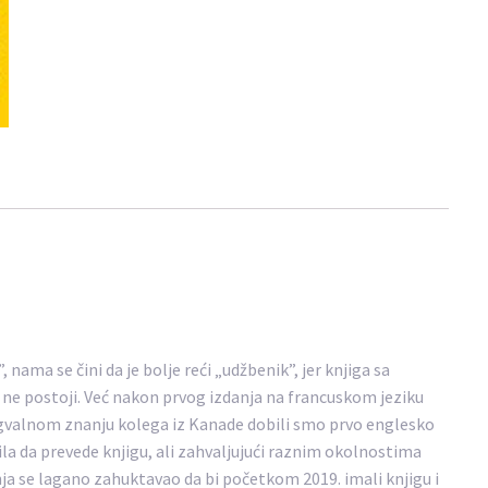
nama se čini da je bolje reći „udžbenik”, jer knjiga sa
e postoji. Već nakon prvog izdanja na francuskom jeziku
ingvalnom znanju kolega iz Kanade dobili smo prvo englesko
avila da prevede knjigu, ali zahvaljujući raznim okolnostima
a se lagano zahuktavao da bi početkom 2019. imali knjigu i