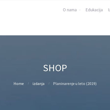
O nama
Edukacija
I
SHOP
Home
izdanja
Planinarenje u leto (2019)