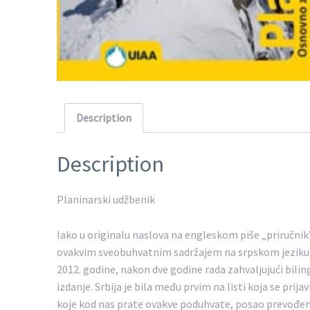
Description
Description
Planinarski udžbenik
Iako u originalu naslova na engleskom piše „priručnik”, 
ovakvim sveobuhvatnim sadržajem na srpskom jeziku n
2012. godine, nakon dve godine rada zahvaljujući bil
izdanje. Srbija je bila među prvim na listi koja se prij
koje kod nas prate ovakve poduhvate, posao prevođenj