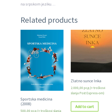
na srpskom jeziku…
Related products
Zlatno sunce Inka
2.000,00
рсд
Sportska medicina
(2008)
Add to cart
500,00
рсд