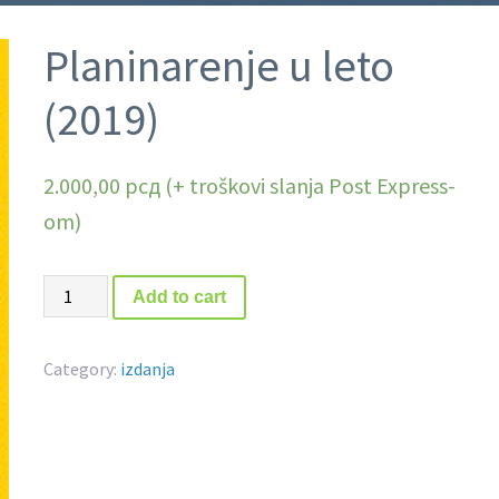
Planinarenje u leto
(2019)
2.000,00
рсд
Planinarenje
Add to cart
u
leto
Category:
izdanja
(2019)
quantity