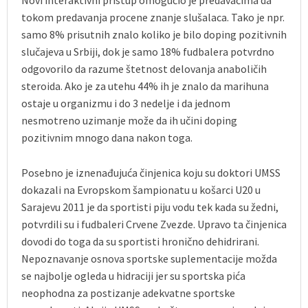
Novi interaktivni pristup omogućio je predavačima da
tokom predavanja procene znanje slušalaca. Tako je npr.
samo 8% prisutnih znalo koliko je bilo doping pozitivnih
slučajeva u Srbiji, dok je samo 18% fudbalera potvrdno
odgovorilo da razume štetnost delovanja anaboličih
steroida. Ako je za utehu 44% ih je znalo da marihuna
ostaje u organizmu i do 3 nedelje i da jednom
nesmotreno uzimanje može da ih učini doping
pozitivnim mnogo dana nakon toga.
Posebno je iznenađujuća činjenica koju su doktori UMSS
dokazali na Evropskom šampionatu u košarci U20 u
Sarajevu 2011 je da sportisti piju vodu tek kada su žedni,
potvrdili su i fudbaleri Crvene Zvezde. Upravo ta činjenica
dovodi do toga da su sportisti hronično dehidrirani.
Nepoznavanje osnova sportske suplementacije možda
se najbolje ogleda u hidraciji jer su sportska pića
neophodna za postizanje adekvatne sportske