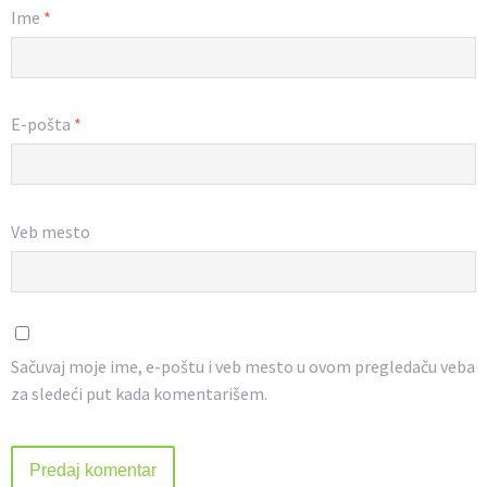
Ime
*
E-pošta
*
Veb mesto
Sačuvaj moje ime, e-poštu i veb mesto u ovom pregledaču veba
za sledeći put kada komentarišem.