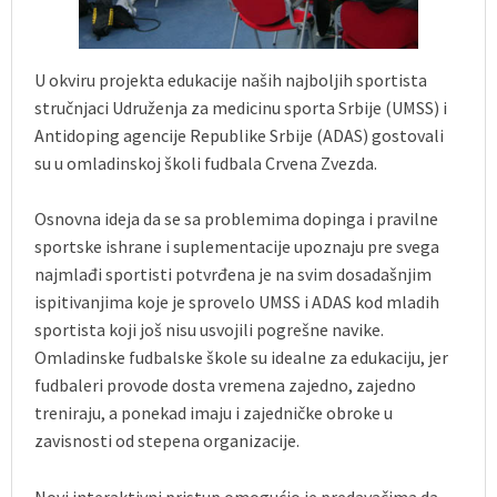
U okviru projekta edukacije naših najboljih sportista
stručnjaci Udruženja za medicinu sporta Srbije (UMSS) i
Antidoping agencije Republike Srbije (ADAS) gostovali
su u omladinskoj školi fudbala Crvena Zvezda.
Osnovna ideja da se sa problemima dopinga i pravilne
sportske ishrane i suplementacije upoznaju pre svega
najmlađi sportisti potvrđena je na svim dosadašnjim
ispitivanjima koje je sprovelo UMSS i ADAS kod mladih
sportista koji još nisu usvojili pogrešne navike.
Omladinske fudbalske škole su idealne za edukaciju, jer
fudbaleri provode dosta vremena zajedno, zajedno
treniraju, a ponekad imaju i zajedničke obroke u
zavisnosti od stepena organizacije.