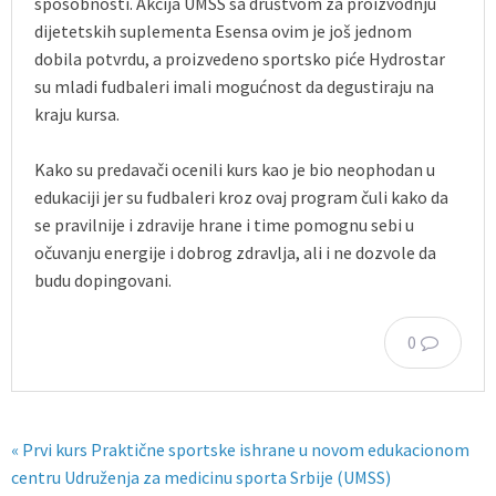
sposobnosti. Akcija UMSS sa društvom za proizvodnju
dijetetskih suplementa Esensa ovim je još jednom
dobila potvrdu, a proizvedeno sportsko piće Hydrostar
su mladi fudbaleri imali mogućnost da degustiraju na
kraju kursa.
Kako su predavači ocenili kurs kao je bio neophodan u
edukaciji jer su fudbaleri kroz ovaj program čuli kako da
se pravilnije i zdravije hrane i time pomognu sebi u
očuvanju energije i dobrog zdravlja, ali i ne dozvole da
budu dopingovani.
0
« Prvi kurs Praktične sportske ishrane u novom edukacionom
centru Udruženja za medicinu sporta Srbije (UMSS)